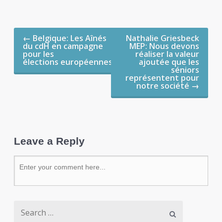
Post navigation
←
Belgique: Les Aînés
Nathalie Griesbeck
du cdH en campagne
MEP: Nous devons
pour les
réaliser la valeur
élections européennes
ajoutée que les
séniors
représentent pour
notre société
→
Leave a Reply
Search for: